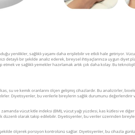
 yenilikler, sağlıklı yaşamı daha erişilebilir ve etkili hale getiriyor. Vü
ilerinizi detaylı bir şekilde analiz ederek, bireysel ihtiyaçlarınıza uygun diyet 
p etmek ve sağlıklı yemekler hazırlamak artık çok daha kolay. Bu teknoloji
as, su ve kemik oranlarını ölçen gelişmiş cihazlardır. Bu analizörler, bioe
elirler. Diyetisyenler, bu verilerle bireylerin sağlık durumunu değerlendirir v
ynı zamanda vücut kitle indeksi (BMI), vücut yağı yüzdesi, kas kütlesi ve diğe
k düzenli olarak takip edilebilir. Diyetisyenler, bu veriler üzerinden bireyle
ir şekilde ölçerek porsiyon kontrolünü sağlar. Diyetisyenler, bu cihazla günl