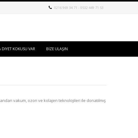
0216 969 34 71 - 0532 449 71 53
 DIYET KOKUSU VAR
BİZE ULAŞIN
yandan vakum, ozon ve kolajen teknolojileri ile donatılmış