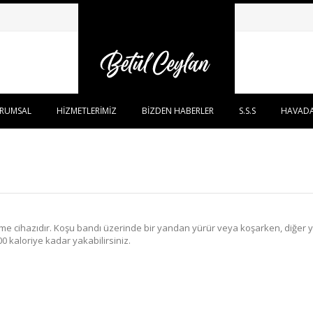
RUMSAL
HİZMETLERİMİZ
BİZDEN HABERLER
S.S.S
HAVADA
ncelme cihazıdır. Koşu bandı üzerinde bir yandan yürür veya koşarken, diğer 
 kaloriye kadar yakabilirsiniz.