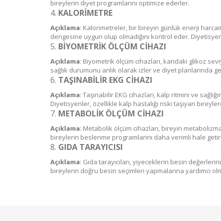
bireylerin diyet programlarını optimize ederler.
4.
KALORIMETRE
Açıklama
: Kalorimetreler, bir bireyin günlük enerji harca
dengesine uygun olup olmadığını kontrol eder. Diyetisyenle
5.
BIYOMETRIK ÖLÇÜM CIHAZI
Açıklama
: Biyometrik ölçüm cihazları, kandaki glikoz seviye
sağlık durumunu anlık olarak izler ve diyet planlarında g
6.
TAŞINABILIR EKG CIHAZI
Açıklama
: Taşınabilir EKG cihazları, kalp ritmini ve sağlı
Diyetisyenler, özellikle kalp hastalığı riski taşıyan bireyle
7.
METABOLIK ÖLÇÜM CIHAZI
Açıklama
: Metabolik ölçüm cihazları, bireyin metabolizma h
bireylerin beslenme programlarını daha verimli hale getiri
8.
GIDA TARAYICISI
Açıklama
: Gıda tarayıcıları, yiyeceklerin besin değerlerini
bireylerin doğru besin seçimleri yapmalarına yardımcı olma