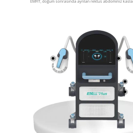
EMFIT, doğum sonrasında ayrılan rektus abdominiz kasları