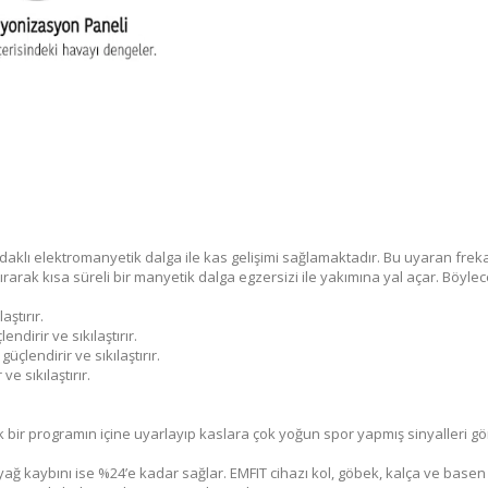
odaklı elektromanyetik dalga ile kas gelişimi sağlamaktadır. Bu uyaran freka
ırarak kısa süreli bir manyetik dalga egzersizi ile yakımına yal açar. Böylec
ştırır.
irir ve sıkılaştırır.
çlendirir ve sıkılaştırır.
e sıkılaştırır.
 bir programın içine uyarlayıp kaslara çok yoğun spor yapmış sinyalleri gön
yağ kaybını ise %24’e kadar sağlar. EMFIT cihazı kol, göbek, kalça ve basen 