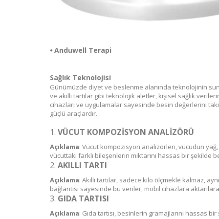
⦁
Anduwell Terapi
Sağlık Teknolojisi
Günümüzde diyet ve beslenme alanında teknolojinin sunduğu
ve akıllı tartılar gibi teknolojik aletler, kişisel sağlık ver
cihazları ve uygulamalar sayesinde besin değerlerini taki
güçlü araçlardır.
1.
VÜCUT KOMPOZISYON ANALIZÖRÜ
Açıklama
: Vücut kompozisyon analizörleri, vücudun yağ, k
vücuttaki farklı bileşenlerin miktarını hassas bir şekilde b
2.
AKILLI TARTI
Açıklama
: Akıllı tartılar, sadece kilo ölçmekle kalmaz, a
bağlantısı sayesinde bu veriler, mobil cihazlara aktarılara
3.
GIDA TARTISI
Açıklama
: Gıda tartısı, besinlerin gramajlarını hassas b