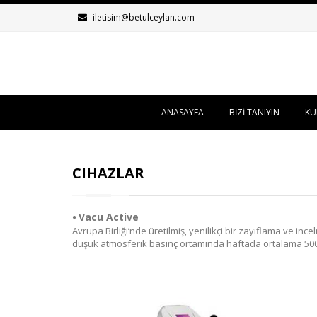
iletisim@betulceylan.com
ANASAYFA
BİZİ TANIYIN
KU
CIHAZLAR
⦁
Vacu Active
Avrupa Birliği’nde üretilmiş, yenilikçi bir zayıflama ve i
düşük atmosferik basınç ortamında haftada ortalama 5000