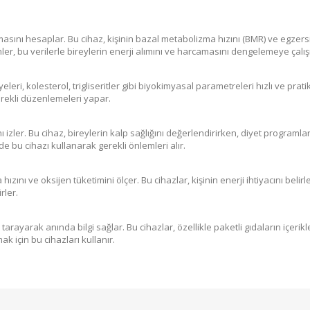
masını hesaplar. Bu cihaz, kişinin bazal metabolizma hızını (BMR) ve egzersiz
r, bu verilerle bireylerin enerji alımını ve harcamasını dengelemeye çalışı
leri, kolesterol, trigliseritler gibi biyokimyasal parametreleri hızlı ve pratik
erekli düzenlemeleri yapar.
ğını izler. Bu cihaz, bireylerin kalp sağlığını değerlendirirken, diyet programl
rde bu cihazı kullanarak gerekli önlemleri alır.
ızını ve oksijen tüketimini ölçer. Bu cihazlar, kişinin enerji ihtiyacını belirl
rler.
 tarayarak anında bilgi sağlar. Bu cihazlar, özellikle paketli gıdaların içerikl
k için bu cihazları kullanır.