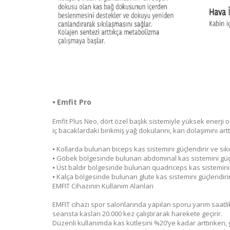
⦁
Emfit Pro
Emfit Plus Neo, dört özel başlık sistemiyle yüksek enerji 
iç bacaklardaki birikmiş yağ dokularını, kan dolaşımını artt
⦁
Kollarda bulunan biceps kas sistemini güçlendirir ve sıkıla
⦁
Göbek bölgesinde bulunan abdominal kas sistemini güçlend
⦁
Üst baldır bölgesinde bulunan quadriceps kas sistemini gü
⦁
Kalça bölgesinde bulunan glute kas sistemini güçlendirir v
EMFIT Cihazının Kullanım Alanları
EMFIT cihazı spor salonlarında yapılan sporu yarım saatlik
seansta kasları 20.000 kez çalıştırarak harekete geçirir.
Düzenli kullanımda kas kütlesini %20’ye kadar arttırıken, 