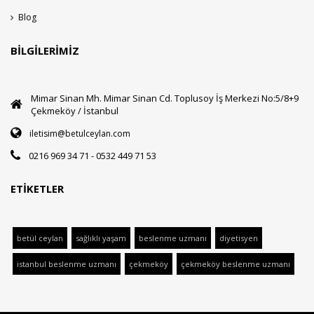
Blog
BILGILERIMIZ
Mimar Sinan Mh. Mimar Sinan Cd. Toplusoy İş Merkezi No:5/8+9
Çekmeköy / İstanbul
iletisim@betulceylan.com
0216 969 34 71 - 0532 449 71 53
ETIKETLER
betül ceylan
sağlıklı yaşam
beslenme uzmanı
diyetisyen
istanbul beslenme uzmanı
çekmeköy
çekmeköy beslenme uzmanı