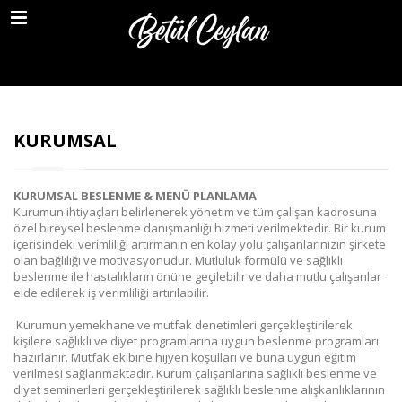
MENU
ANASAYFA
BİZİ TANIYIN
KURUMSAL
KURUMSAL
HİZMETLERİMİZ
KURUMSAL BESLENME & MENÜ PLANLAMA
BİZDEN HABERLER
Kurumun ihtiyaçları belirlenerek yönetim ve tüm çalışan kadrosuna
özel bireysel beslenme danışmanlığı hizmeti verilmektedir. Bir kurum
içerisindeki verimliliği artırmanın en kolay yolu çalışanlarınızın şirkete
S.S.S
olan bağlılığı ve motivasyonudur. Mutluluk formülü ve sağlıklı
beslenme ile hastalıkların önüne geçilebilir ve daha mutlu çalışanlar
HAVADA DIYET KOKUSU VAR
elde edilerek iş verimliliği artırılabilir.
BİZE ULAŞIN
Kurumun yemekhane ve mutfak denetimleri gerçekleştirilerek
kişilere sağlıklı ve diyet programlarına uygun beslenme programları
hazırlanır. Mutfak ekibine hijyen koşulları ve buna uygun eğitim
verilmesi sağlanmaktadır. Kurum çalışanlarına sağlıklı beslenme ve
diyet seminerleri gerçekleştirilerek sağlıklı beslenme alışkanlıklarının